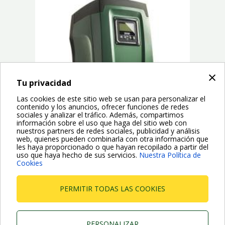
×
Tu privacidad
Las cookies de este sitio web se usan para personalizar el
contenido y los anuncios, ofrecer funciones de redes
sociales y analizar el tráfico. Además, compartimos
información sobre el uso que haga del sitio web con
nuestros partners de redes sociales, publicidad y análisis
web, quienes pueden combinarla con otra información que
les haya proporcionado o que hayan recopilado a partir del
uso que haya hecho de sus servicios.
Nuestra Política de
Cookies
ESYBOX es el sistema integrado de DAB para la presurización
hidráulica en instalaciones domésticas y residenciales...
PERMITIR TODAS LAS COOKIES
PERSONALIZAR