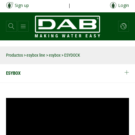
Pasar
Sign up
|
Login
al
contenido
principal
Productos
>
esybox line
>
esybox
>
ESYDOCK
ESYBOX