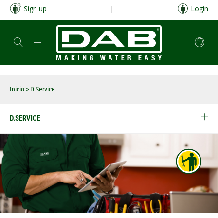
Pasar
Sign up
|
Login
al
contenido
principal
Inicio
> D.Service
D.SERVICE