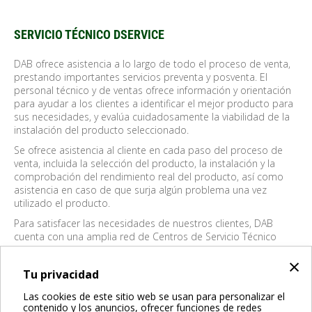
SERVICIO TÉCNICO DSERVICE
DAB ofrece asistencia a lo largo de todo el proceso de venta,
prestando importantes servicios preventa y posventa. El
personal técnico y de ventas ofrece información y orientación
para ayudar a los clientes a identificar el mejor producto para
sus necesidades, y evalúa cuidadosamente la viabilidad de la
instalación del producto seleccionado.
Se ofrece asistencia al cliente en cada paso del proceso de
venta, incluida la selección del producto, la instalación y la
comprobación del rendimiento real del producto, así como
asistencia en caso de que surja algún problema una vez
utilizado el producto.
Para satisfacer las necesidades de nuestros clientes, DAB
cuenta con una amplia red de Centros de Servicio Técnico
repartidos por todo España y Portugal.
×
Como fabricante y vendedor de bombas de agua, DAB se
Tu privacidad
convierte en el "socio" ideal.
Las cookies de este sitio web se usan para personalizar el
Al proporcionar productos de alta calidad y ofrecer servicios
contenido y los anuncios, ofrecer funciones de redes