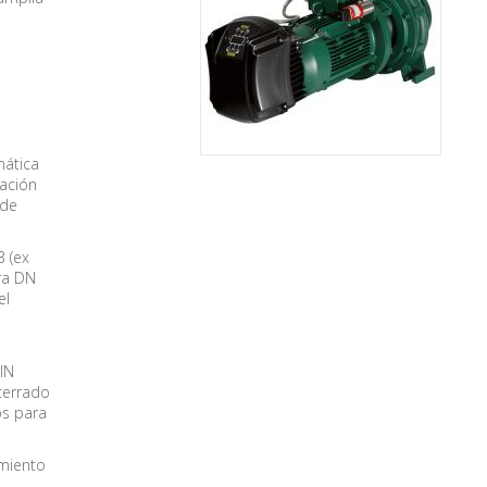
mática
lación
 de
3 (ex
ra DN
el
IN
cerrado
os para
miento