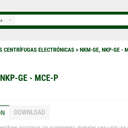
as
 CENTRÍFUGAS ELECTRÓNICAS
>
NKM-GE, NKP-GE - 
 NKP-GE - MCE-P
DOWNLOAD
ÓN
entrífugas monoblock con acoplamiento, diseñadas para cubrir una 