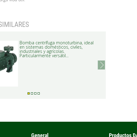
SIMILARES
Bomba centrífuga monoturbina, ideal
en sistemas domésticos, civiles,
industriales y agrícolas.
Particularmente versátil...
next
General
Productos 