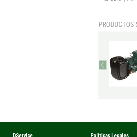
PRODUCTOS 
prev
DService
Políticas Legales