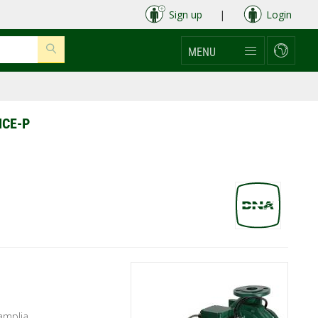
Sign up
|
Login
MENU
MCE-P
amplia