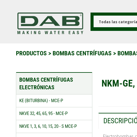
Pasar
al
contenido
principal
Todas las categorí
PRODUCTOS
>
BOMBAS CENTRÍFUGAS
>
BOMBAS
BOMBAS CENTRÍFUGAS
NKM-GE,
ELECTRÓNICAS
KE (BITURBINA) - MCE-P
NKVE 32, 45, 65, 95 - MCE-P
DESCRIPCI
NKVE 1, 3, 6, 10, 15, 20 - S MCE-P
Electrobombas c