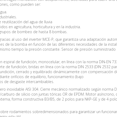
iones, como pueden ser:
agua.
dustriales.
 reutilización del agua de lluvia
idos en agricultura, horticultura y en la industria.
e grupos de bombeo de hasta 8 bombas.
 gracias al uso del inverter MCE-P, que garantiza una adaptación auto
nes de la bomba en función de las diferentes necesidades de la insta
ismo tiempo la presión constante. Sensor de presión suministrado
espiral de fundición, monocelular, en línea con la norma DIN-EN 73
rte de fundición, bridas en línea con la norma DIN 2533 (DIN 2532 pa
fundición, cerrado y equilibrado dinámicamente con compensación d
ante orificios de equilibrio, funcionamiento (bajo
los de desgaste intercambiables.
ro inoxidable AISI 304. Cierre mecánico normalizado según norma D
carburo de silicio con juntas tóricas OR de EPDM. Motor asíncrono, 
externa, forma constructiva B3/B5, de 2 polos para NKP-GE y de 4 pol
obre rodamientos sobredimensionados para garantizar un funciona
arga vida útil.