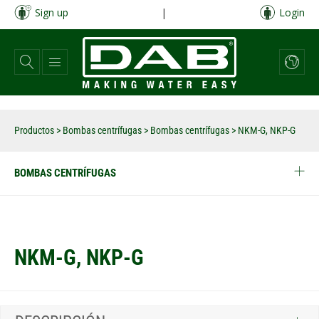
Pasar
Sign up
|
Login
al
contenido
principal
Productos
>
Bombas centrífugas
>
Bombas centrífugas
>
NKM-G, NKP-G
BOMBAS CENTRÍFUGAS
NKM-G, NKP-G