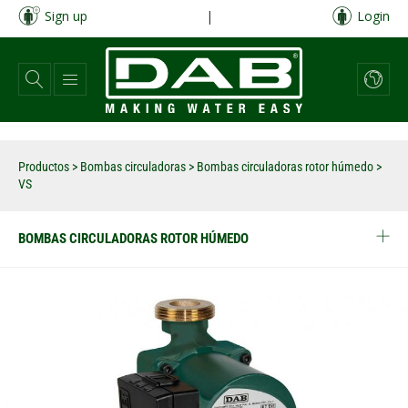
Pasar
Sign up
|
Login
al
contenido
principal
Productos
>
Bombas circuladoras
>
Bombas circuladoras rotor húmedo
>
VS
BOMBAS CIRCULADORAS ROTOR HÚMEDO