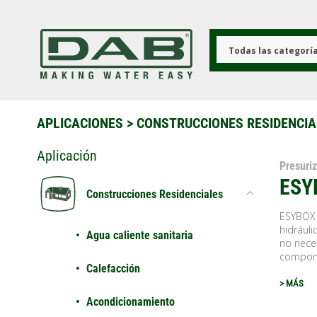
Pasar
al
contenido
principal
Todas las categorí
APLICACIONES
>
CONSTRUCCIONES RESIDENCIA
Aplicación
Presuri
ESY
Construcciones Residenciales
ESYBOX 
hidráuli
Agua caliente sanitaria
no neces
compone
Calefacción
> MÁS
Acondicionamiento