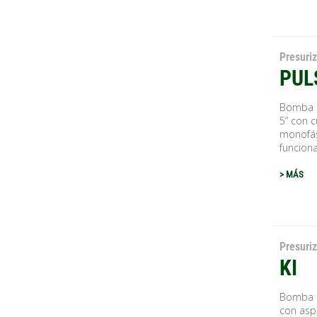
Presuri
PUL
Bomba s
5” con 
monofás
funcion
> MÁS
Presuri
KI
Bomba c
con aspi