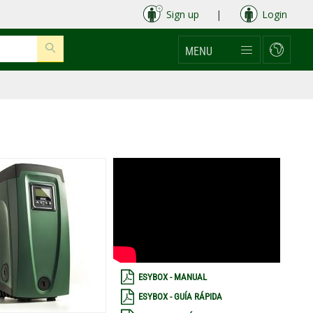
Sign up
|
Login
MENU
ESYBOX - MANUAL
ESYBOX - GUÍA RÁPIDA