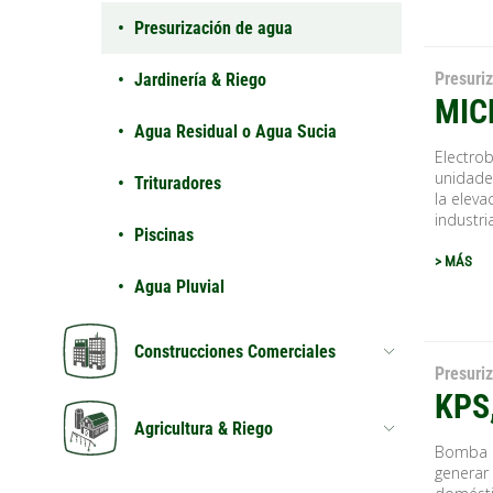
Presurización de agua
Presuri
Jardinería & Riego
MIC
Agua Residual o Agua Sucia
Electro
unidade
Trituradores
la elev
industria
Piscinas
> MÁS
Agua Pluvial
Construcciones Comerciales
Presuri
KPS
Agricultura & Riego
Bomba c
generar 