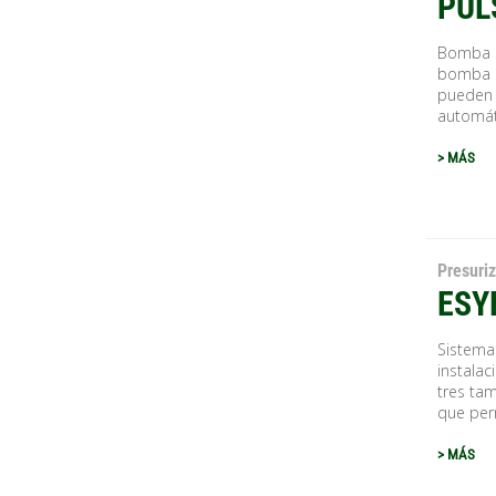
PUL
Bomba s
bomba e
pueden 
automát
> MÁS
Presuri
ESY
Sistema
instalac
tres ta
que perm
> MÁS