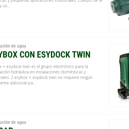
cas y pequeñas aplicaciones industriales. Cuerpo de la
 so...
zación de agua
YBOX CON ESYDOCK TWIN
 + esydock twin es el grupo electrónico para la
ación hidráulica en instalaciones domésticas y
iales. 2 esybox + esydock twin no requiere ningún
nte adicional pa...
zación de agua