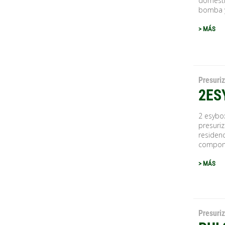
domésti
bomba y
> MÁS
Presuri
2ES
2 esybox
presuriz
residenc
compone
> MÁS
Presuri