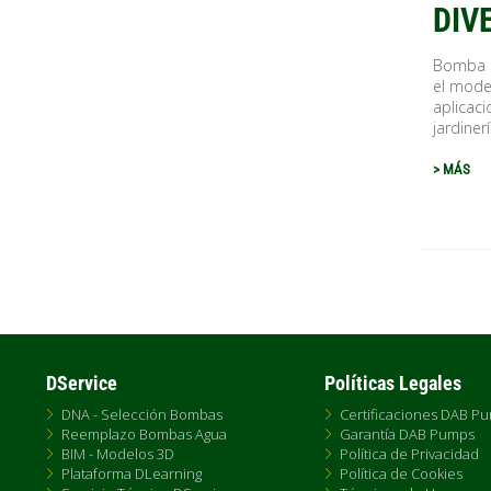
DIV
Bomba s
el mode
aplicaci
jardinerí
> MÁS
Pagina
DService
Políticas Legales
DNA - Selección Bombas
Certificaciones DAB P
Reemplazo Bombas Agua
Garantía DAB Pumps
BIM - Modelos 3D
Política de Privacidad
Plataforma DLearning
Política de Cookies