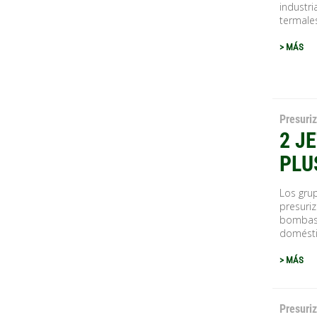
industria
termales
> MÁS
Presuri
2 JE
PLU
Los grup
presuri
bombas 
domésti
> MÁS
Presuri