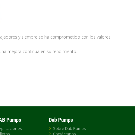
bajadores y siempre se ha comprometido con los valores
una mejora continua en su rendimiento.
DAB Pumps
Dab Pumps
Aplicaciones
Sobre Dab Pumps
lletos
Contáctanos