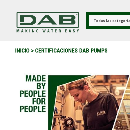
Pasar
al
contenido
principal
Todas las categorí
INICIO
>
CERTIFICACIONES DAB PUMPS