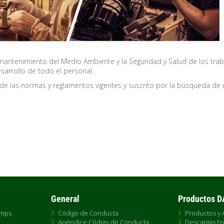
mantenimiento del Medio Ambiente y la Seguridad y Salud de los tra
esarrollo de todo el personal.
e las normas y reglamentos vigentes y suscrito por la búsqueda de 
General
Productos 
umps
Código de Conducta
Productos y 
Apéndice Código de Conducta
Descargas Fo