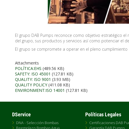
El grupo DAB Pumps reconoce como objetivo estratégico el 
del grupo, sus productos y servicios así como potenciar el d
El grupo se compromete a operar en el pleno cumplimiento d
Attachments
POLÍTICA:EHS
(489.56 KB)
SAFETY: ISO 45001
(127.81 KB)
QUALITY: ISO 9001
(3.93 MB)
QUALITY POLICY
(411.08 KB)
ENVIRONMENT:ISO 14001
(127.81 KB)
DService
Políticas Legales
DNA - Selección Bombas
Certificaciones DAB P
Reemplazo Bombas Agua
Garantía DAB Pumps