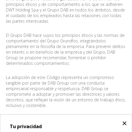
principios éticos y de comportamiento a los que se adhieren
DWT Holding Spa y el Grupo DAB en todos los ámbitos, desde
el cuidado de los empleados hasta las relaciones con todas
las partes interesadas.
El Grupo DAB hace suyos los principios éticos y las normas de
comportamiento del Grupo Grundfos, integrándolos
plenamente en la filosofía de la empresa. Para prevenir delitos
en interés o en beneficio de la empresa y del Grupo, DAB
Group se propone recomendar, fomentar o prohibir
determinados comportamientos.
La adopción de este Código representa un compromiso
tangible por parte de DAB Group con una conducta
empresarial responsable y respetuosa. DAB Group se
compromete a adoptar y promover las directrices y valores
descritos, que reflejan la visión de un entorno de trabajo ético,
inclusivo y sostenible.
DAB Group siempre se ha comprometido a desarrollar sus
×
actividades comerciales en todo el mundo, manteniendo al
Tu privacidad
mismo tiempo una indiscutible reputación de integridad, al