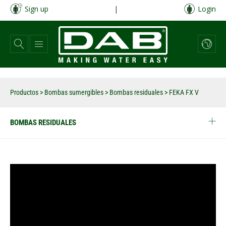
Pasar
Sign up
|
Login
al
contenido
principal
Productos
>
Bombas sumergibles
>
Bombas residuales
>
FEKA FX V
BOMBAS RESIDUALES