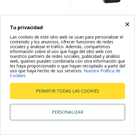
×
Dab Pumps Spa © Via Marco Polo, 14 Mestrino Padova -
Tu privacidad
Italy Tel. +39.049.5125000 Fax +39.049.5125950
P.I. 03675230282 - R.E.A. Padova N. 328200- Cap. Soc.
Las cookies de este sitio web se usan para personalizar el
Euro €10.000.000 i.v.
contenido y los anuncios, ofrecer funciones de redes
sociales y analizar el tráfico. Además, compartimos
información sobre el uso que haga del sitio web con
nuestros partners de redes sociales, publicidad y análisis
web, quienes pueden combinarla con otra información que
les haya proporcionado o que hayan recopilado a partir del
uso que haya hecho de sus servicios.
Nuestra Política de
Cookies
PERMITIR TODAS LAS COOKIES
PERSONALIZAR