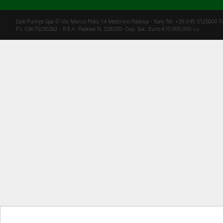
Dab Pumps Spa © Via Marco Polo, 14 Mestrino Padova - Italy Tel. +39.049.5125000 
P.I. 03675230282 - R.E.A. Padova N. 328200- Cap. Soc. Euro €10.000.000 i.v.