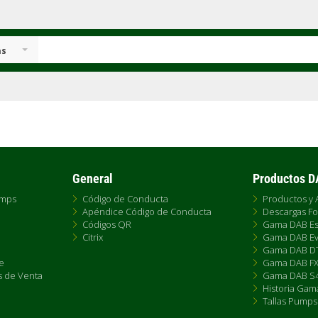
as
General
Productos 
umps
Código de Conducta
Productos y 
Apéndice Código de Conducta
Descargas Fo
Códigos QR
Gama DAB Es
Citrix
Gama DAB Ev
Gama DAB D
e
Gama DAB F
s de Venta
Gama DAB S4
Historia Gam
Tallas Pumps