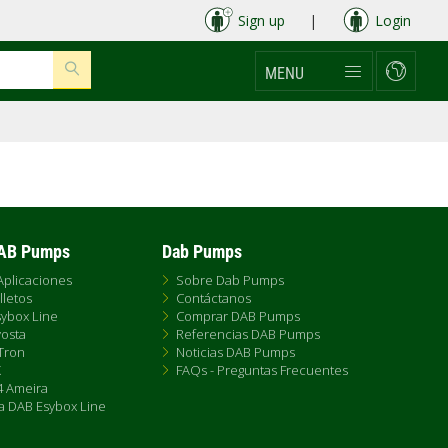
Sign up
|
Login
MENU
DAB Pumps
Dab Pumps
Aplicaciones
Sobre Dab Pumps
lletos
Contáctanos
ybox Line
Comprar DAB Pumps
osta
Referencias DAB Pumps
Tron
Noticias DAB Pumps
X
FAQs - Preguntas Frecuentes
 Ameira
a DAB Esybox Line